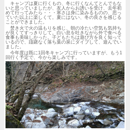
キャンプは夏に行くもの、冬に行くなんてとんでもな
いと思っていましたが、友人からお誘いを受け、去年初
めて行ってみたら・・・寒さは身に染みるものの、思っ
ていた以上に楽しくて。夏にはない、冬の良さを感じる
ことができました。
焚き火で火の温もりを感じ、朝の冷たい空気も気持ち
が良くてすっきりして。白い息を吐きながら外で食べる
食事も美味しかった。子どもたちは遊び方を良く知って
いるので、躊躇なく落ち葉の泉にダイブして、遊んでい
ました。
今年度は既に1回冬キャンプに行っていますが、もう1
回行く予定で、今から楽しみです。