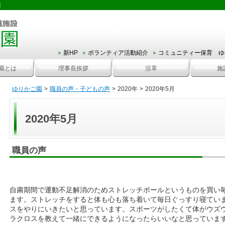
｜
新HP
ボランティア活動紹介
コミュニティー保育 ゆ
園とは
理事長挨拶
沿革
施
ゆりかご園
>
職員の声・子どもの声
>
2020年
>
2020年5月
2020年5月
職員の声
自粛期間で運動不足解消のためストレッチポールというものを買い
ます。ストレッチをすると体も心も落ち着いて毎日ぐっすり寝てい
スをやりにいきたいと思っています。スポーツがしたくて体がウズ
ラクロスを教えて一緒にできるようになったらいいなと思っていま